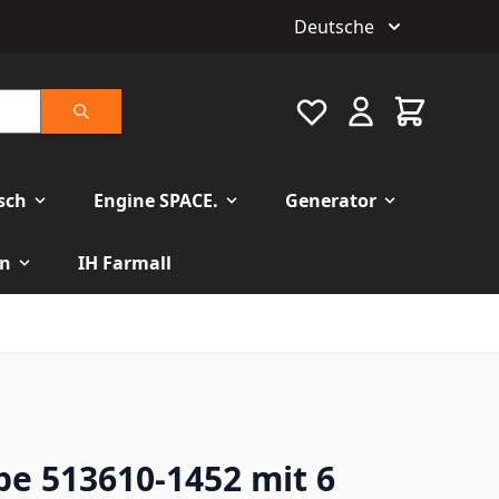
Deutsche
Favourite
Warenkorb
Suche
isch
Engine SPACE.
Generator
n
IH Farmall
 513610-1452 mit 6