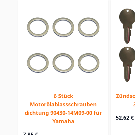
6 Stück
Zündsc
Motorölablassschrauben
dichtung 90430-14M09-00 für
52,62 €
Yamaha
7,85 €