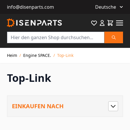
info@disenparts.com
Deutsche
Favourite
Warenkor
Suche
Direkt zum Inhalt
Heim
/
Engine SPACE.
/
Top-Link
Top-Link
EINKAUFEN NACH