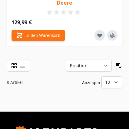
Deere
129,99 €
In den Warenkorb
Raster
Liste
Ansicht als
Sor
9
Artikel
Anzeigen
pr