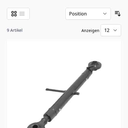
Raster
Liste
Ansicht als
Sor
9
Artikel
Anzeigen
pr