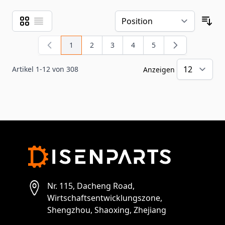
Raster
Liste
Ansicht als
Sor
1
2
3
4
5
Sie lesen gerade Seite
Seite
Seite
Seite
Seite
Artikel
1
-
12
von
308
Anzeigen
pr
Nr. 115, Dacheng Road,
Wirtschaftsentwicklungszone,
Shengzhou, Shaoxing, Zhejiang