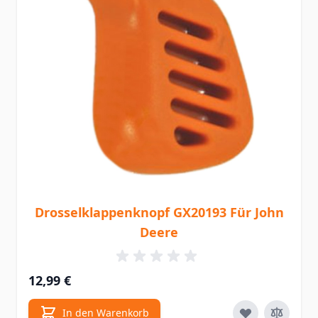
Drosselklappenknopf GX20193 Für John
Deere
12,99 €
In den Warenkorb