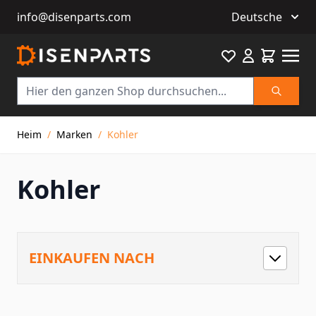
info@disenparts.com
Deutsche
Favourite
Warenkor
Suche
Direkt zum Inhalt
Heim
/
Marken
/
Kohler
Kohler
EINKAUFEN NACH