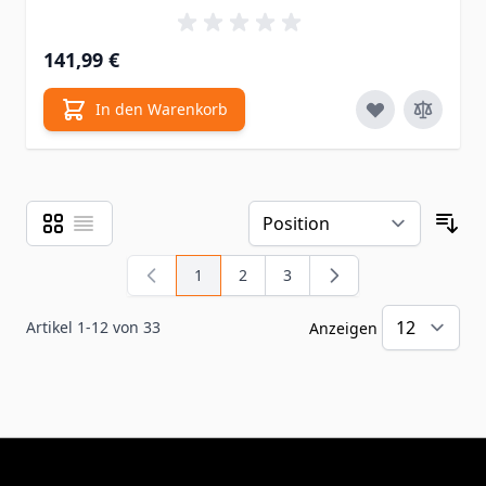
141,99 €
In den Warenkorb
Raster
Liste
Ansicht als
Sor
1
2
3
Sie lesen gerade Seite
Seite
Seite
Artikel
1
-
12
von
33
Anzeigen
pr