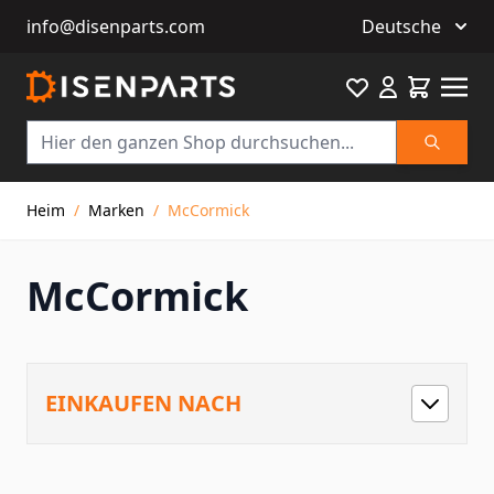
info@disenparts.com
Deutsche
Favourite
Warenkor
Suche
Direkt zum Inhalt
Heim
/
Marken
/
McCormick
McCormick
EINKAUFEN NACH