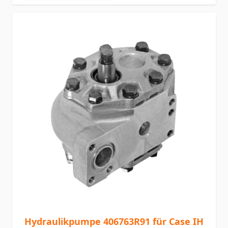
Hydraulikpumpe 406763R91 für Case IH