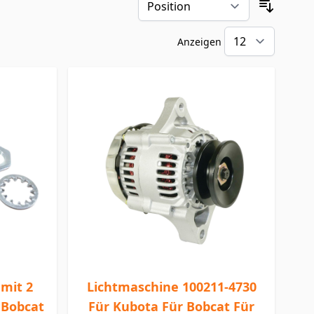
Sortier
Anzeigen
pro Sei
mit 2
Lichtmaschine 100211-4730
 Bobcat
Für Kubota Für Bobcat Für