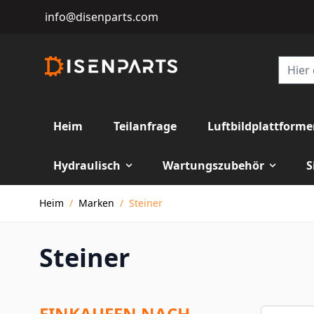
info@disenparts.com
Heim
Teilanfrage
Luftbildplattform
Hydraulisch
Wartungszubehör
S
Direkt zum Inhalt
Heim
/
Marken
/
Steiner
Steiner
EINKAUFEN NACH