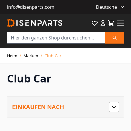
info@disenparts.com
Deutsche
Favourite
Warenkor
Suche
Direkt zum Inhalt
Heim
/
Marken
/
Club Car
Club Car
EINKAUFEN NACH