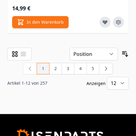
14,99 €
In den Warenkorb
Raster
Liste
Ansicht als
Sor
1
2
3
4
5
Sie lesen gerade Seite
Seite
Seite
Seite
Seite
Artikel
1
-
12
von
257
Anzeigen
pr