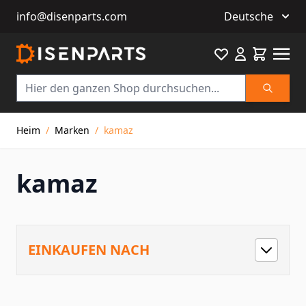
info@disenparts.com
Deutsche
Favourite
Warenkor
Suche
Direkt zum Inhalt
Heim
/
Marken
/
kamaz
kamaz
EINKAUFEN NACH