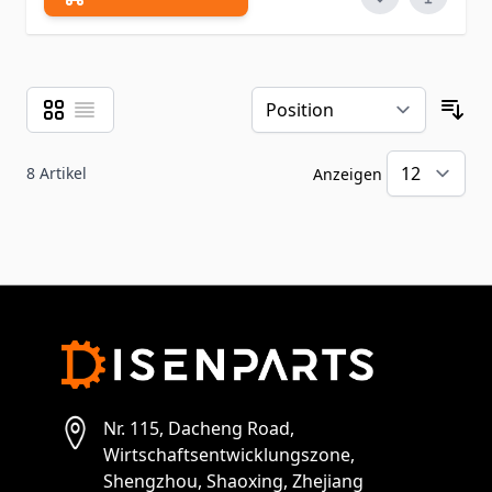
Raster
Liste
Ansicht als
Sor
8
Artikel
Anzeigen
pr
Nr. 115, Dacheng Road,
Wirtschaftsentwicklungszone,
Shengzhou, Shaoxing, Zhejiang