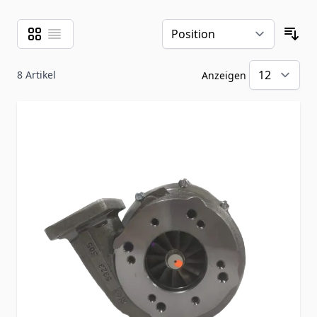
Raster
Liste
Ansicht als
Sor
8
Artikel
Anzeigen
pr