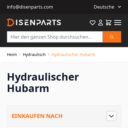
info@disenparts.com
Deutsche
Favourite
Warenkor
Suche
Direkt zum Inhalt
Heim
/
Hydraulisch
/
Hydraulischer Hubarm
Hydraulischer
Hubarm
EINKAUFEN NACH