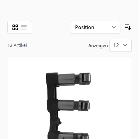
Raster
Liste
Ansicht als
Sor
12
Artikel
Anzeigen
pr