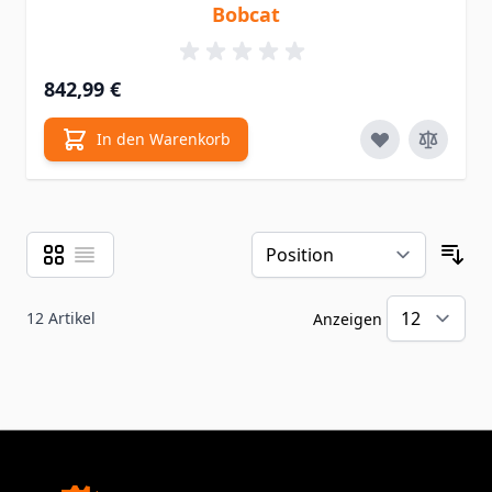
Bobcat
842,99 €
In den Warenkorb
Raster
Liste
Ansicht als
Sor
12
Artikel
Anzeigen
pr