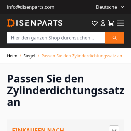
info@disenparts.com
Deutsche
Favourite
Warenkor
Suche
Direkt zum Inhalt
Heim
/
Siegel
/
Passen Sie den Zylinderdichtungssatz an
Passen Sie den
Zylinderdichtungssatz
an
EINKAUFEN NACH