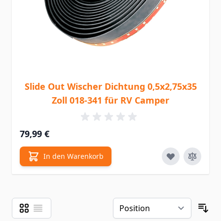
Slide Out Wischer Dichtung 0,5x2,75x35
Zoll 018-341 für RV Camper
79,99 €
In den Warenkorb
Raster
Liste
Ansicht als
Sor