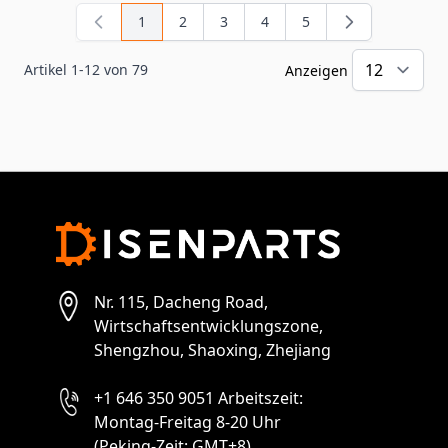
1
2
3
4
5
Sie lesen gerade Seite
Seite
Seite
Seite
Seite
Artikel
1
-
12
von
79
Anzeigen
pr
Nr. 115, Dacheng Road,
Wirtschaftsentwicklungszone,
Shengzhou, Shaoxing, Zhejiang
+1 646 350 9051 Arbeitszeit:
Montag-Freitag 8-20 Uhr
(Peking-Zeit: GMT+8)