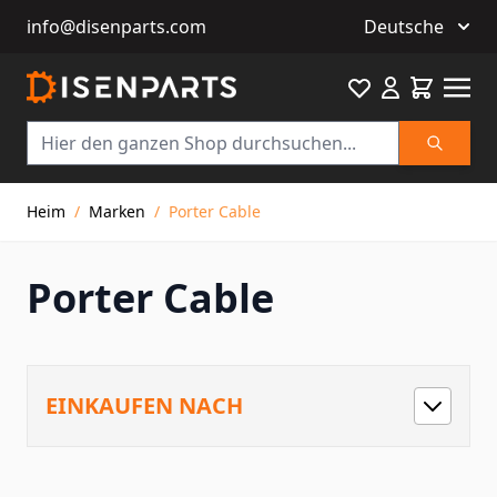
info@disenparts.com
Deutsche
Favourite
Warenkor
Suche
Direkt zum Inhalt
Heim
/
Marken
/
Porter Cable
Porter Cable
EINKAUFEN NACH