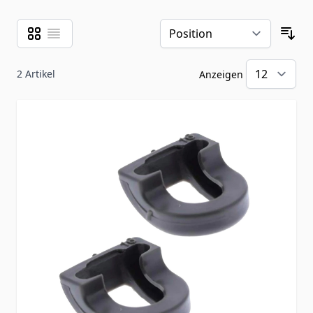
Raster
Liste
Ansicht als
Sor
2
Artikel
Anzeigen
pr