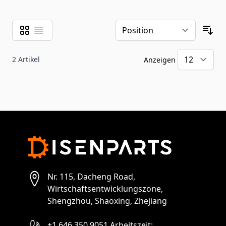
Raster
Liste
Ansicht als
Sor
2
Artikel
Anzeigen
pr
Nr. 115, Dacheng Road,
Wirtschaftsentwicklungszone,
Shengzhou, Shaoxing, Zhejiang
+1 646 350 9051 Arbeitszeit: