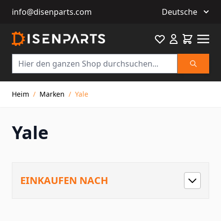
info@disenparts.com
Deutsche
Favourite
Warenkor
Suche
Direkt zum Inhalt
Heim
/
Marken
/
Yale
Yale
EINKAUFEN NACH