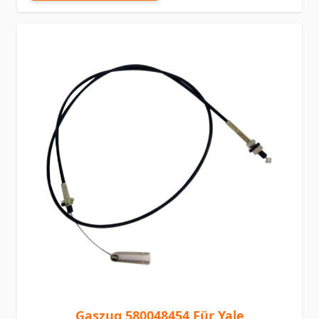
Gaszug 580048454 Für Yale