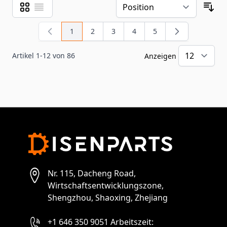
Raster
Liste
Ansicht als
Sor
1
2
3
4
5
Sie lesen gerade Seite
Seite
Seite
Seite
Seite
Artikel
1
-
12
von
86
Anzeigen
pr
Nr. 115, Dacheng Road,
Wirtschaftsentwicklungszone,
Shengzhou, Shaoxing, Zhejiang
+1 646 350 9051 Arbeitszeit: