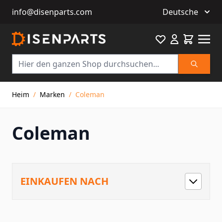
info@disenparts.com
Deutsche
Favourite
Warenkor
Suche
Direkt zum Inhalt
Heim
/
Marken
/
Coleman
Coleman
EINKAUFEN NACH