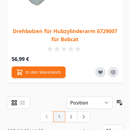
Drehbolzen für Hubzylinderarm 6729007
für Bobcat
56,99 €
In den Warenkorb
Raster
Liste
Ansicht als
Sor
1
2
Sie lesen gerade Seite
Seite