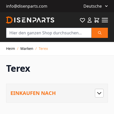
info@disenparts.com
Deutsche
Favourite
Warenkor
Suche
Direkt zum Inhalt
Heim
/
Marken
/
Terex
Terex
EINKAUFEN NACH