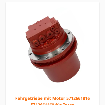
Fahrgetriebe mit Motor 5712661816
5712661460 für Terex