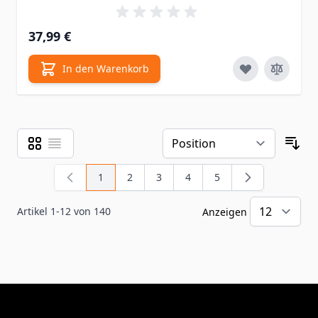
37,99 €
In den Warenkorb
Raster
Liste
Ansicht als
Sor
1
2
3
4
5
Sie lesen gerade Seite
Seite
Seite
Seite
Seite
Artikel
1
-
12
von
140
Anzeigen
pr