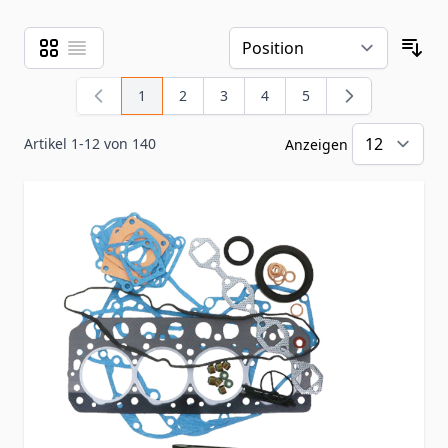
Raster
Liste
Ansicht als
Sor
1
2
3
4
5
Sie lesen gerade Seite
Seite
Seite
Seite
Seite
Artikel
1
-
12
von
140
Anzeigen
pr