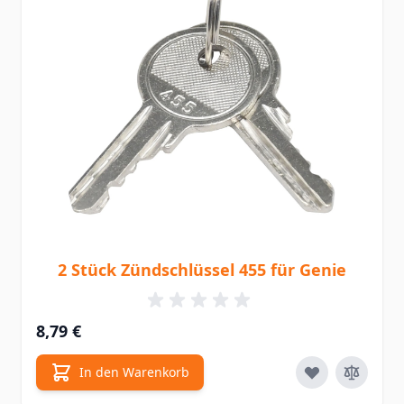
2 Stück Zündschlüssel 455 für Genie
8,79 €
In den Warenkorb