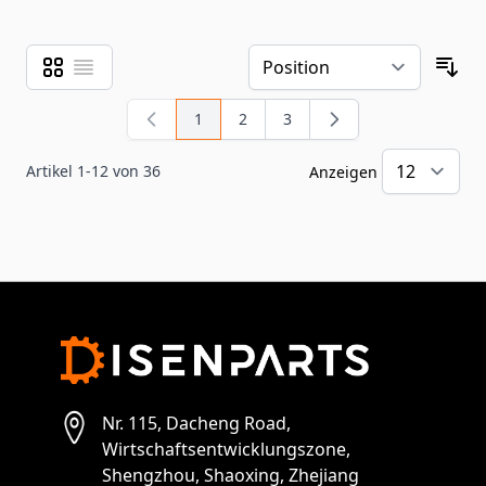
Raster
Liste
Ansicht als
Sor
1
2
3
Sie lesen gerade Seite
Seite
Seite
Artikel
1
-
12
von
36
Anzeigen
pr
Nr. 115, Dacheng Road,
Wirtschaftsentwicklungszone,
Shengzhou, Shaoxing, Zhejiang