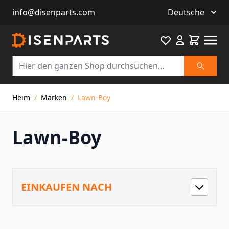
info@disenparts.com
Deutsche
Favourite
Warenkor
Suche
Direkt zum Inhalt
Heim
/
Marken
/
Lawn-Boy
Lawn-Boy
EINKAUFEN NACH