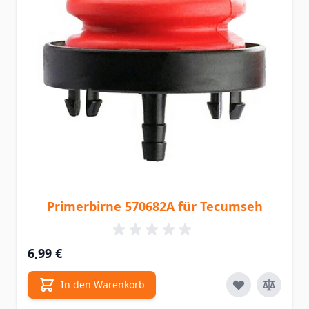
Primerbirne 570682A für Tecumseh
6,99 €
In den Warenkorb