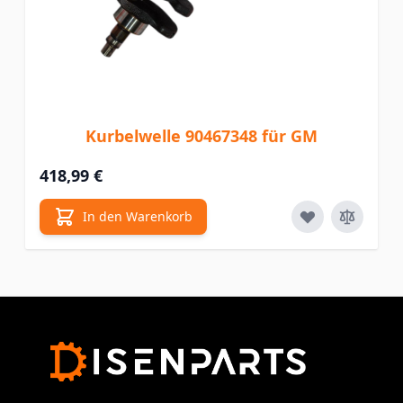
Kurbelwelle 90467348 für GM
418,99 €
In den Warenkorb