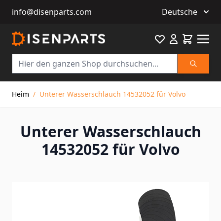
info@disenparts.com
Deutsche
Favourite
Warenkor
Suche
Direkt zum Inhalt
Heim
/
Unterer Wasserschlauch 14532052 für Volvo
Unterer Wasserschlauch
14532052 für Volvo