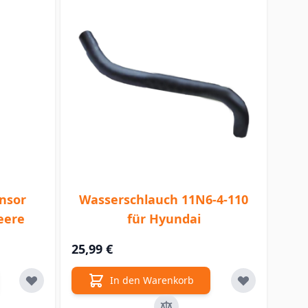
ensor
Wasserschlauch 11N6-4-110
eere
für Hyundai
25,99 €
In den Warenkorb