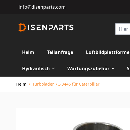
info@disenparts.com
Heim
Teilanfrage
Luftbildplattform
Hydraulisch
Wartungszubehör
S
Direkt zum Inhalt
Heim
/
Turbolader 7C-3446 für Caterpillar