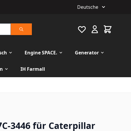
Deutsche
Favourite
Warenkorb
Suche
isch
Engine SPACE.
Generator
n
IH Farmall
C-3446 für Caterpillar