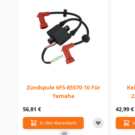
Zündspule 6F5-85570-10 Für
Ke
Yamaha
2
56,81 €
42,99 €
In den Warenkorb
I