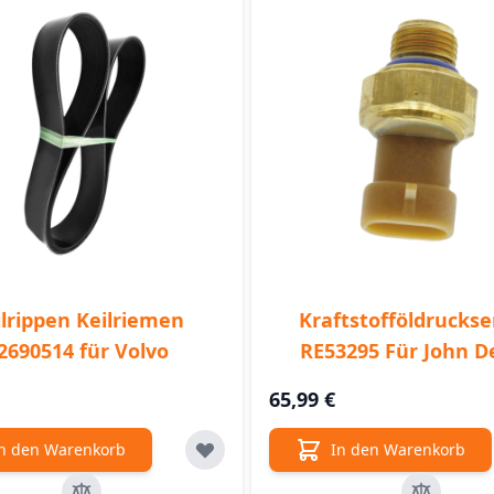
ilrippen Keilriemen
Kraftstofföldrucks
2690514 für Volvo
RE53295 Für John D
65,99 €
n den Warenkorb
In den Warenkorb