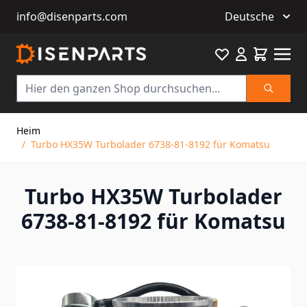
info@disenparts.com
Deutsche
Favourite
Warenkor
Suche
Direkt zum Inhalt
Heim
/
Turbo HX35W Turbolader 6738-81-8192 für Komatsu
Turbo HX35W Turbolader
6738-81-8192 für Komatsu