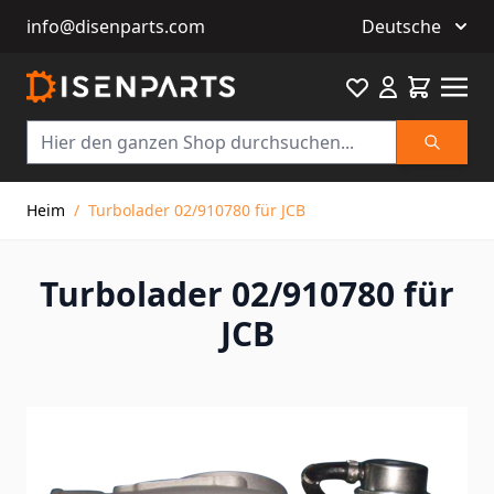
info@disenparts.com
Deutsche
Favourite
Warenkor
Suche
Direkt zum Inhalt
Heim
/
Turbolader 02/910780 für JCB
Turbolader 02/910780 für
JCB