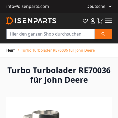
info@disenparts.com
Deutsche
Favourite
Warenkor
Suche
Direkt zum Inhalt
Heim
/
Turbo Turbolader RE70036 für John Deere
Turbo Turbolader RE70036
für John Deere