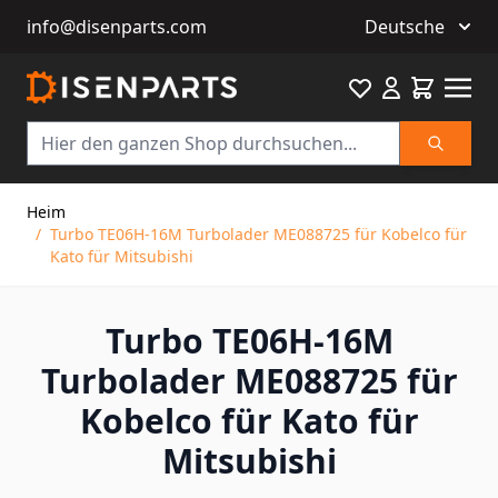
info@disenparts.com
Deutsche
Favourite
Warenkor
Suche
Direkt zum Inhalt
Heim
/
Turbo TE06H-16M Turbolader ME088725 für Kobelco für
Kato für Mitsubishi
Turbo TE06H-16M
Turbolader ME088725 für
Kobelco für Kato für
Mitsubishi