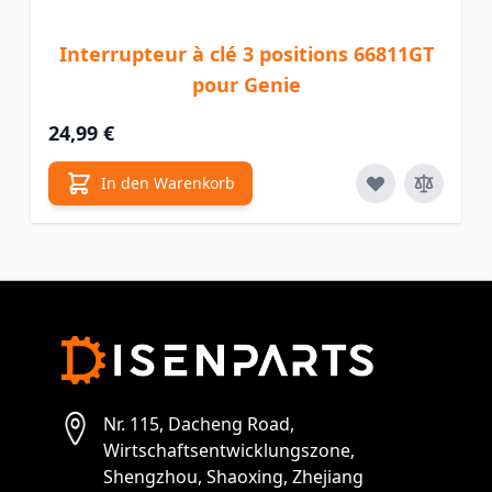
Interrupteur à clé 3 positions 66811GT
pour Genie
24,99 €
In den Warenkorb
Nr. 115, Dacheng Road,
Wirtschaftsentwicklungszone,
Shengzhou, Shaoxing, Zhejiang