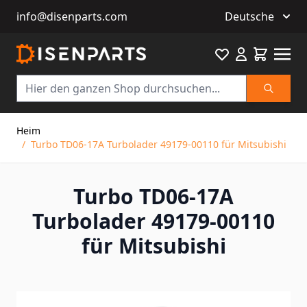
info@disenparts.com
Deutsche
Favourite
Warenkor
Suche
Direkt zum Inhalt
Heim
/
Turbo TD06-17A Turbolader 49179-00110 für Mitsubishi
Turbo TD06-17A
Turbolader 49179-00110
für Mitsubishi