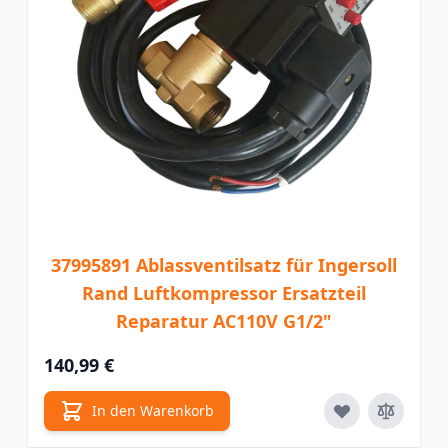
37995891 Ablassventilsatz für Ingersoll
Rand Luftkompressor Ersatzteil
Reparatur AC110V G1/2"
140,99 €
In den Warenkorb