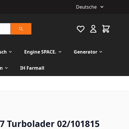
Deutsche
Favourite
Warenkorb
Suche
isch
Engine SPACE.
Generator
n
IH Farmall
7 Turbolader 02/101815