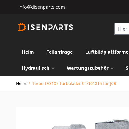
info@disenparts.com
Heim
Teilanfrage
Luftbildplattform
Hydraulisch
Wartungszubehör
S
Direkt zum Inhalt
Heim
/
Turbo TA3107 Turbolader 02/101815 für JCB