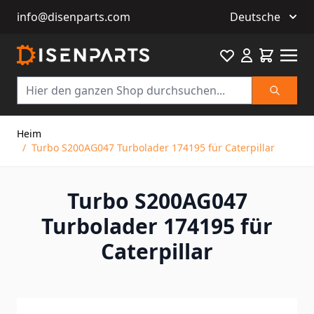
info@disenparts.com
Deutsche
Favourite
Warenkor
Suche
Direkt zum Inhalt
Heim
/
Turbo S200AG047 Turbolader 174195 für Caterpillar
Turbo S200AG047
Turbolader 174195 für
Caterpillar