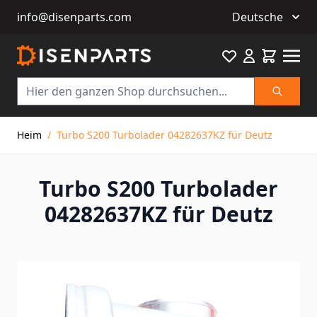
info@disenparts.com
Deutsche
Favourite
Warenkor
Suche
Direkt zum Inhalt
Heim
/
Turbo S200 Turbolader 04282637KZ für Deutz
Turbo S200 Turbolader
04282637KZ für Deutz