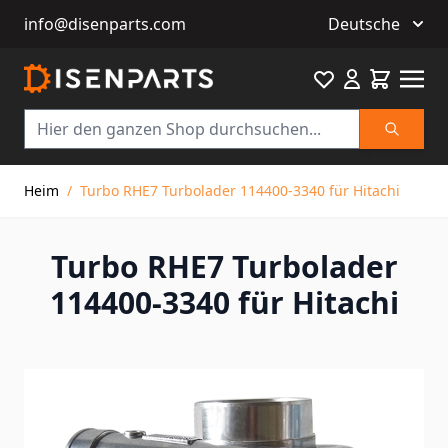
info@disenparts.com
Deutsche
Favourite
Warenkor
Suche
Direkt zum Inhalt
Heim
/
Turbo RHE7 Turbolader 114400-3340 für Hitachi
Turbo RHE7 Turbolader
114400-3340 für Hitachi