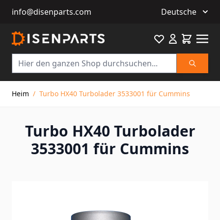
info@disenparts.com
Deutsche
Favourite
Warenkor
Suche
Direkt zum Inhalt
Heim
/
Turbo HX40 Turbolader 3533001 für Cummins
Turbo HX40 Turbolader
3533001 für Cummins