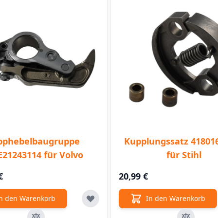
pphebelbaugruppe
Kupplungssatz 41801
21243114 für Volvo
für Stihl
€
20,99 €
n den Warenkorb
In den Warenkorb