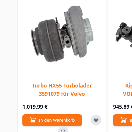
Turbo HX55 Turbolader
Ki
3591079 für Volvo
VOE
1.019,99 €
945,89 
In den Warenkorb
I