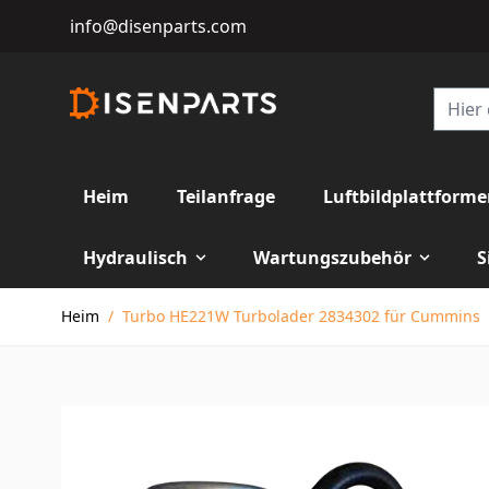
info@disenparts.com
Heim
Teilanfrage
Luftbildplattform
Hydraulisch
Wartungszubehör
S
Direkt zum Inhalt
Heim
/
Turbo HE221W Turbolader 2834302 für Cummins