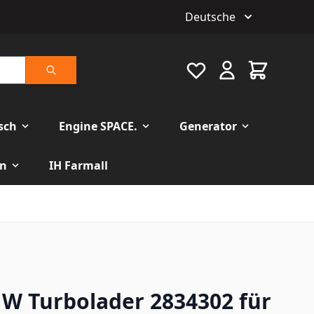
Deutsche
Favourite
Warenkorb
Suche
isch
Engine SPACE.
Generator
n
IH Farmall
W Turbolader 2834302 für