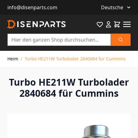
info@disenparts.com
Deutsche
Favourite
Warenkor
Suche
Direkt zum Inhalt
Heim
/
Turbo HE211W Turbolader 2840684 für Cummins
Turbo HE211W Turbolader
2840684 für Cummins