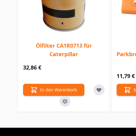
Ölfilter CA1R0713 für
Caterpillar
Parkbr
32,86 €
11,79 €
In den Warenkorb
I