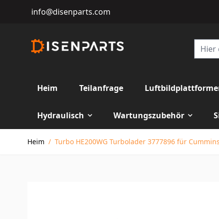
info@disenparts.com
Heim
Teilanfrage
Luftbildplattform
Hydraulisch
Wartungszubehör
S
Direkt zum Inhalt
Heim
/
Turbo HE200WG Turbolader 3777896 für Cummin