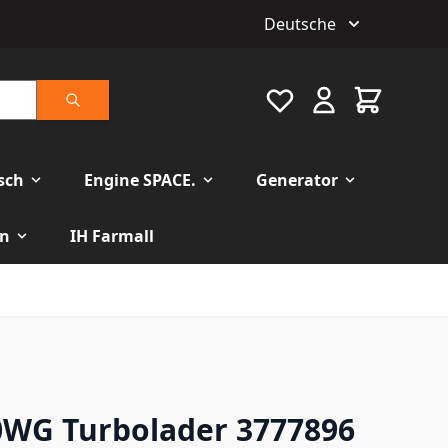
Deutsche
Favourite
Warenkorb
Suche
isch
Engine SPACE.
Generator
n
IH Farmall
0WG Turbolader 3777896