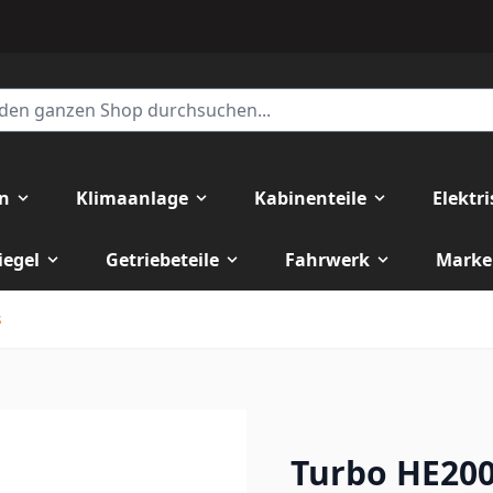
en
Klimaanlage
Kabinenteile
Elektr
iegel
Getriebeteile
Fahrwerk
Marke
s
Turbo HE20