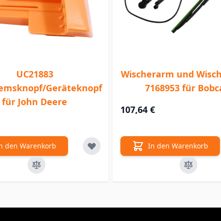
UC21883
Wischerarm und Wisch
emsknopf/Geräteknopf
7168953 für Bobc
für John Deere
107,64 €
n den Warenkorb
In den Warenkorb