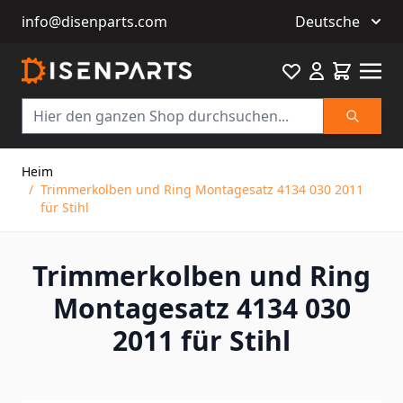
info@disenparts.com
Deutsche
Favourite
Warenkor
Suche
Direkt zum Inhalt
Heim
/
Trimmerkolben und Ring Montagesatz 4134 030 2011
für Stihl
Trimmerkolben und Ring
Montagesatz 4134 030
2011 für Stihl