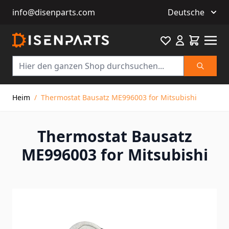
info@disenparts.com
Deutsche
Favourite
Warenkor
Suche
Direkt zum Inhalt
Heim
/
Thermostat Bausatz ME996003 for Mitsubishi
Thermostat Bausatz
ME996003 for Mitsubishi