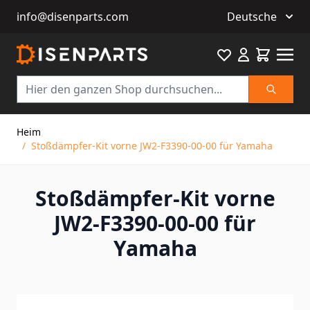
info@disenparts.com
Deutsche
Favourite
Warenkor
Suche
Direkt zum Inhalt
Heim
/
Stoßdämpfer-Kit vorne JW2-F3390-00-00 für Yamaha
Stoßdämpfer-Kit vorne
JW2-F3390-00-00 für
Yamaha