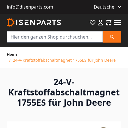
info@disenparts.com
Deutsche
Favourite
Warenkor
Suche
Direkt zum Inhalt
Heim
/
24-V-Kraftstoffabschaltmagnet 1755ES für John Deere
24-V-
Kraftstoffabschaltmagnet
1755ES für John Deere