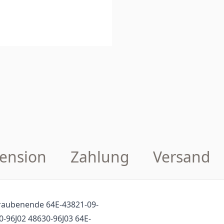
ension
Zahlung
Versand
raubenende 64E-43821-09-
0-96J02 48630-96J03 64E-