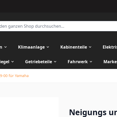
en
Klimaanlage
Kabinenteile
Elektr
iegel
Getriebeteile
Fahrwerk
Marke
9-00 für Yamaha
Neigungs u