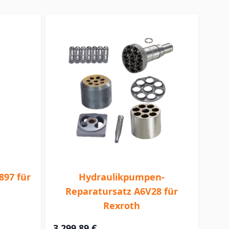
897 für
Hydraulikpumpen-
Reparatursatz A6V28 für
Rexroth
3.299,89 €