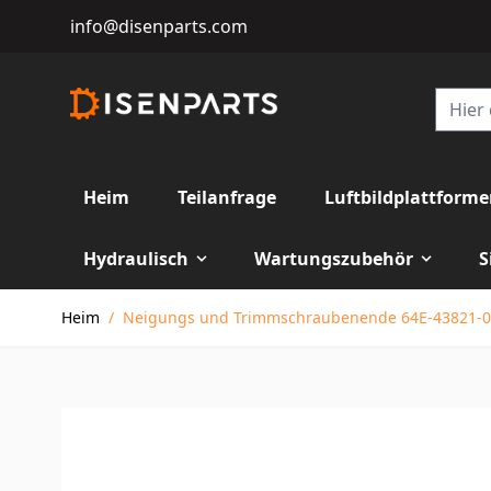
info@disenparts.com
Heim
Teilanfrage
Luftbildplattform
Hydraulisch
Wartungszubehör
S
Direkt zum Inhalt
Heim
/
Neigungs und Trimmschraubenende 64E-43821-0