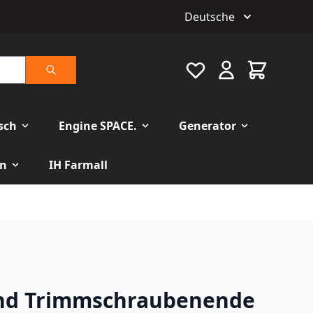
Deutsche
Favourite
Warenkorb
Suche
isch
Engine SPACE.
Generator
n
IH Farmall
nd Trimmschraubenende