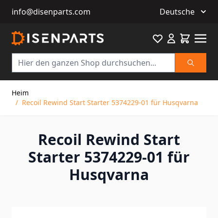
info@disenparts.com
Deutsche
Favourite
Warenkor
Suche
Direkt zum Inhalt
Heim
/
Recoil Rewind Start Starter 5374229-01 für Husqvarna
Recoil Rewind Start
Starter 5374229-01 für
Husqvarna