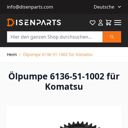
info@disenparts.com
Deutsche
Favourite
Warenkor
Suche
Direkt zum Inhalt
Heim
/
Ölpumpe 6136-51-1002 für Komatsu
Ölpumpe 6136-51-1002 für
Komatsu