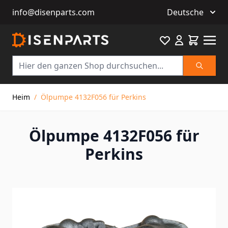
info@disenparts.com
Deutsche
Favourite
Warenkor
Suche
Direkt zum Inhalt
Heim
/
Ölpumpe 4132F056 für Perkins
Ölpumpe 4132F056 für
Perkins