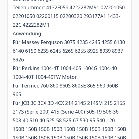
Teilenummer: 4132F056 4222282M91 02/201050
02201050 02200115 02200320 293177A1 1433-
22C 4222282M1
Anwendung:
Für Massey Ferguson 3075 4235 4245 4255 6130
6140 6150 6235 6245 6265 6255 8925 8939 8937
8926
Für Perkins 1004-4T 1004-40S 1004G 1004-40
1004-40T 1004-40TW Motor
Für Fermec 760 860 860S 860SE 865 960 960B
965
Für JCB 3C 3CX 3D 4CX 214 214S 214SM 215 215S
217S (Serie 200) 415 (Serie 400) 505-19 506-36
508-40 510-40 525-58 525-67 530-95 540-120
150B 150B 150B 150B 150B 150B 150B 150B 150B
150B 150B 150B 150B 150B 150B 150B 150B 150B