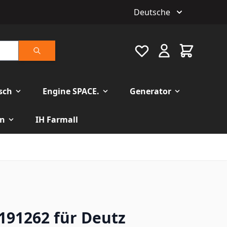
Deutsche
Favourite
Warenkorb
Suche
isch
Engine SPACE.
Generator
n
IH Farmall
91262 für Deutz