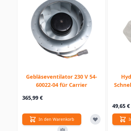
Gebläseventilator 230 V 54-
Hyd
60022-04 für Carrier
Schnel
365,99 €
49,65 €
In den Warenkorb
I