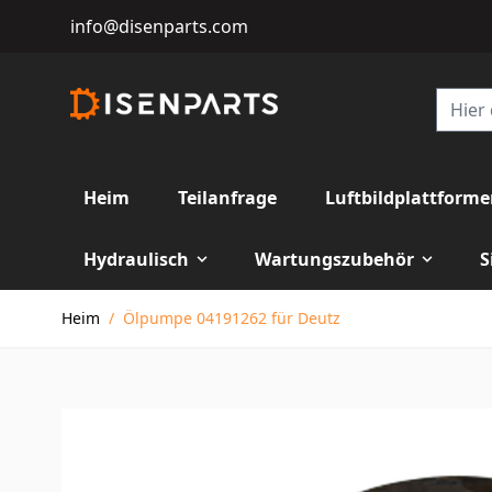
info@disenparts.com
Heim
Teilanfrage
Luftbildplattform
Hydraulisch
Wartungszubehör
S
Direkt zum Inhalt
Heim
/
Ölpumpe 04191262 für Deutz