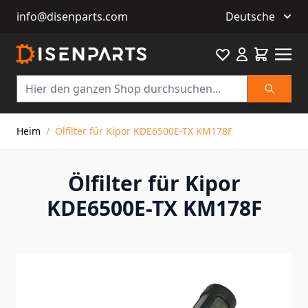
info@disenparts.com
Deutsche
Favourite
Warenkor
Suche
Direkt zum Inhalt
Heim
/
Ölfilter für Kipor KDE6500E-TX KM178F
Ölfilter für Kipor
KDE6500E-TX KM178F