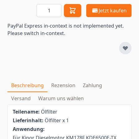
Menge
Jetzt kaufen
PayPal Express in-context is not implemented yet.
Please switch in-context.
Beschreibung
Rezension
Zahlung
Versand
Warum uns wählen
Teilename:
Ölfilter
Lieferinhalt:
Ölfilter x 1
Anwendung:
Für Kipor Dieselmotor KM178F KDE6500E-TX