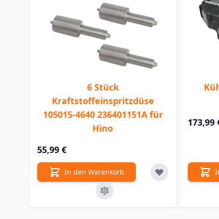
6 Stück
Küh
Kraftstoffeinspritzdüse
105015-4640 236401151A für
173,99 
Hino
55,99 €
In den Warenkorb
I