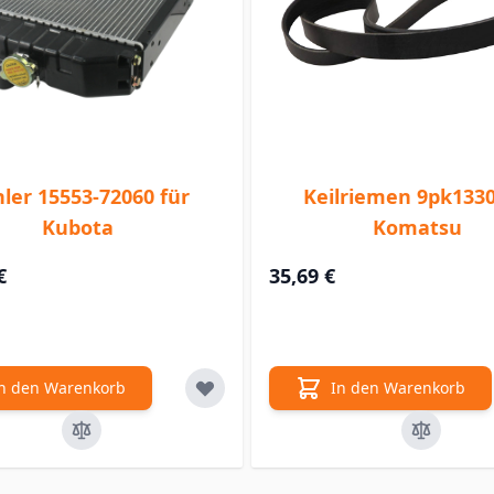
ler 15553-72060 für
Keilriemen 9pk1330
Kubota
Komatsu
€
35,69 €
n den Warenkorb
In den Warenkorb