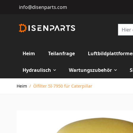
info@disenparts.com
Heim
Teilanfrage
Luftbildplattform
Hydraulisch
Wartungszubehör
S
Direkt zum Inhalt
Heim
/
Ölfilter 5I-7950 für Caterpillar