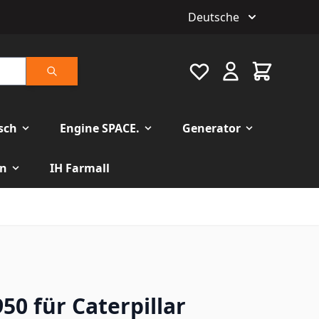
Deutsche
Favourite
Warenkorb
Suche
isch
Engine SPACE.
Generator
n
IH Farmall
950 für Caterpillar