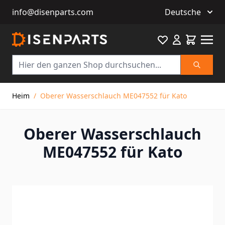
info@disenparts.com
Deutsche
Favourite
Warenkor
Suche
Direkt zum Inhalt
Heim
/
Oberer Wasserschlauch ME047552 für Kato
Oberer Wasserschlauch
ME047552 für Kato