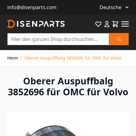
info@disenparts.com
Deutsche
Favourite
Warenkor
Suche
Direkt zum Inhalt
Heim
/
Oberer Auspuffbalg 3852696 für OMC für Volvo
Oberer Auspuffbalg
3852696 für OMC für Volvo