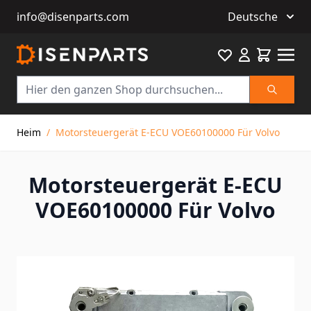
info@disenparts.com
Deutsche
Favourite
Warenkor
Suche
Direkt zum Inhalt
Heim
/
Motorsteuergerät E-ECU VOE60100000 Für Volvo
Motorsteuergerät E-ECU
VOE60100000 Für Volvo