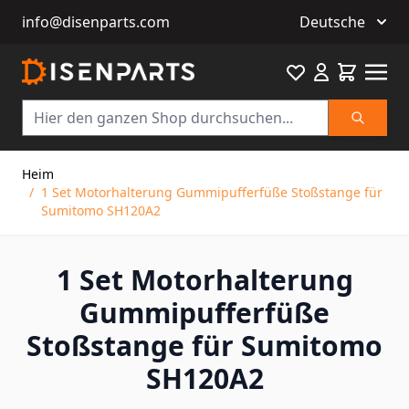
info@disenparts.com
Deutsche
Favourite
Warenkor
Suche
Direkt zum Inhalt
Heim
/
1 Set Motorhalterung Gummipufferfüße Stoßstange für
Sumitomo SH120A2
1 Set Motorhalterung
Gummipufferfüße
Stoßstange für Sumitomo
SH120A2