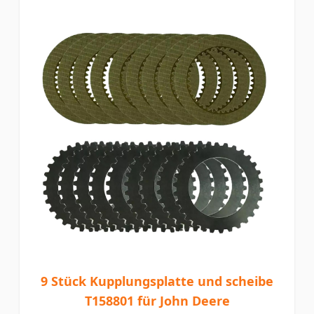
9 Stück Kupplungsplatte und scheibe
T158801 für John Deere