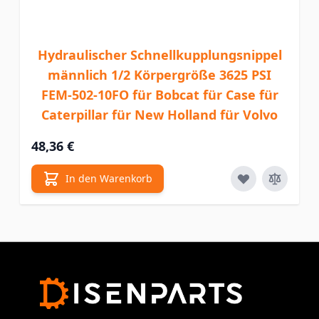
Hydraulischer Schnellkupplungsnippel
männlich 1/2 Körpergröße 3625 PSI
FEM-502-10FO für Bobcat für Case für
Caterpillar für New Holland für Volvo
48,36 €
In den Warenkorb