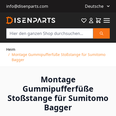
info@disenparts.com
Deutsche
Favourite
Warenkor
Suche
Direkt zum Inhalt
Heim
/
Montage Gummipufferfüße Stoßstange für Sumitomo
Bagger
Montage
Gummipufferfüße
Stoßstange für Sumitomo
Bagger