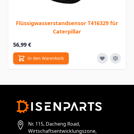
Flüssigwasserstandsensor T416329 für
Caterpillar
56,99 €
In den Warenkorb
Nr. 115, Dacheng Road,
Wirtschaftsentwicklungszone,