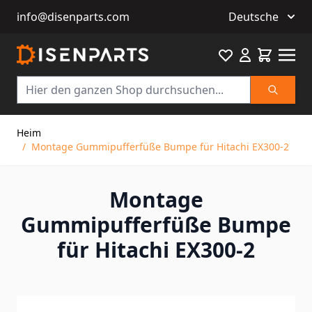
info@disenparts.com
Deutsche
Favourite
Warenkor
Suche
Direkt zum Inhalt
Heim
/
Montage Gummipufferfüße Bumpe für Hitachi EX300-2
Montage
Gummipufferfüße Bumpe
für Hitachi EX300-2