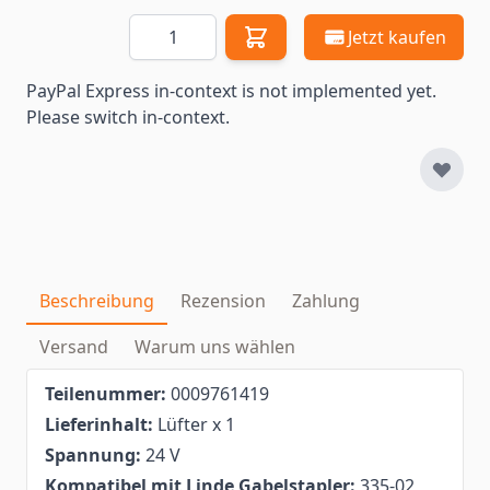
Menge
Jetzt kaufen
PayPal Express in-context is not implemented yet.
Please switch in-context.
Beschreibung
Rezension
Zahlung
Versand
Warum uns wählen
Teilenummer:
0009761419
Lieferinhalt:
Lüfter x 1
Spannung:
24 V
Kompatibel mit Linde Gabelstapler:
335-02