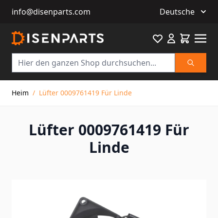
info@disenparts.com
Deutsche
Favourite
Warenkor
Suche
Direkt zum Inhalt
Heim
/
Lüfter 0009761419 Für Linde
Lüfter 0009761419 Für
Linde