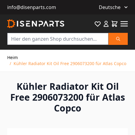
info@disenparts.com
Deutsche
Favourite
Warenkor
Suche
Direkt zum Inhalt
Heim
/
Kühler Radiator Kit Oil Free 2906073200 für Atlas Copco
Kühler Radiator Kit Oil
Free 2906073200 für Atlas
Copco