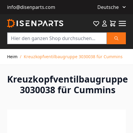
info@disenparts.com
Deutsche
Favourite
Warenkor
Suche
Direkt zum Inhalt
Heim
/
Kreuzkopfventilbaugruppe 3030038 für Cummins
Kreuzkopfventilbaugruppe
3030038 für Cummins